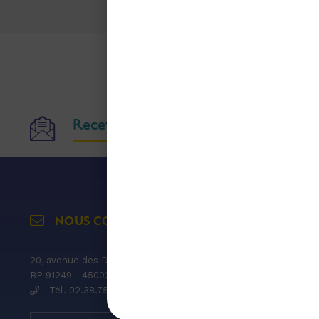
Recevoir nos publications
NOUS CONTACTER
ACCÈS E
20, avenue des Droits de l'Homme,
Horaires d'ouvert
BP 91249 - 45002 ORLÉANS Cedex 1
Du lundi au vendr
- Tél. 02.38.75.85.45
17h00