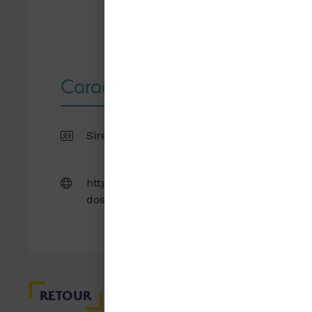
Caractéristiques
Siret : 26450860700019
12,
Césa
http://mairie-cesarville-
Non
dossainville.olympe.in/index.html
RETOUR