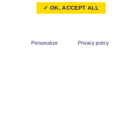
✓ OK, ACCEPT ALL
Personalize
Privacy policy
 rue des géraniums 45300
02 38 32 81 23
rville-Dossainville
 affilié au CDG 45