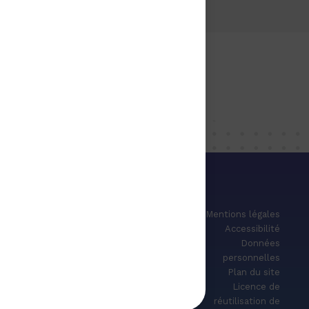
Mentions légales
Accessibilité
Données
personnelles
5
Actualités
Plan du site
c
Agenda
Licence de
Publications
réutilisation de
s