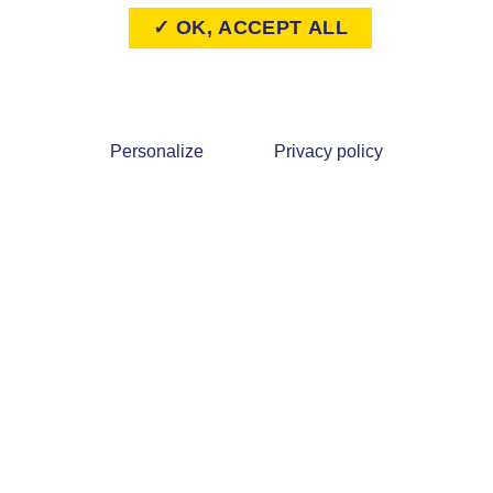
✓ OK, ACCEPT ALL
Personalize
Privacy policy
rue principale 45420
02 38 31 95 09