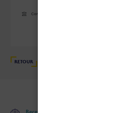
Cha
Commune (COM)
Affi
RETOUR
Recevoir nos publications