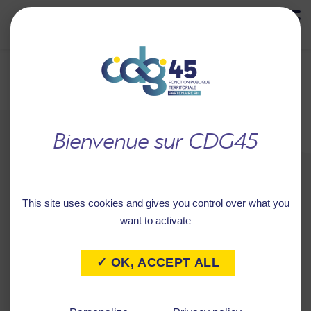
MENU
Retour à
COMMUNE DE DORDIVES
l'accueil
This site uses cookies and gives you control over what you
want to activate
✓ OK, ACCEPT ALL