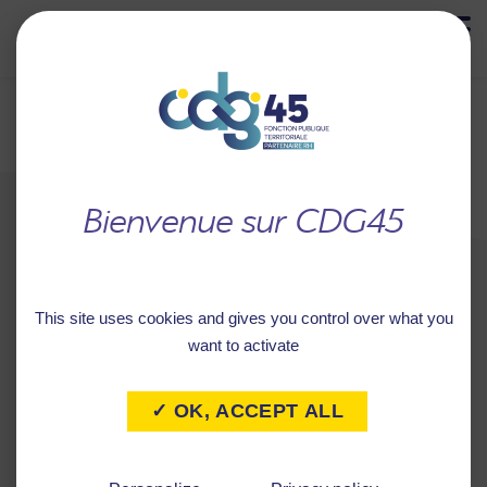
MENU
Retour à
COMMUNE DE LAAS
l'accueil
This site uses cookies and gives you control over what you
want to activate
✓ OK, ACCEPT ALL
Caractéristiques