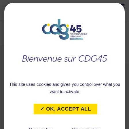
MENU
Retour à
COMMUNE DE PRESNOY
l'accueil
This site uses cookies and gives you control over what you
want to activate
✓ OK, ACCEPT ALL