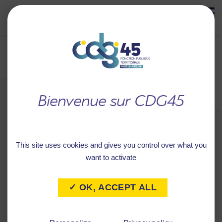
MENU
Retour à
COMMUNE DE SAINT
l'accueil
MARTIN SUR OCRE
This site uses cookies and gives you control over what you
want to activate
✓ OK, ACCEPT ALL