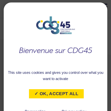
MENU
Retour à
COMMUNE DE SAINT PERE
l'accueil
SUR LOIRE
This site uses cookies and gives you control over what you
want to activate
✓ OK, ACCEPT ALL