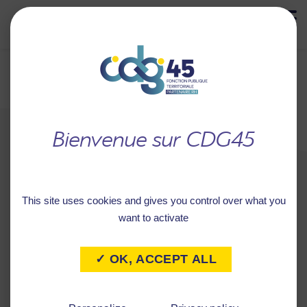
MENU
Retour à
COMMUNE DE VILLEREAU
l'accueil
This site uses cookies and gives you control over what you
want to activate
✓ OK, ACCEPT ALL
Caractéristiques