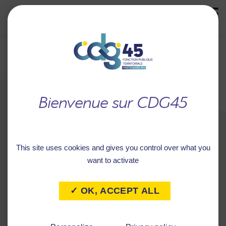
MENU
Retour à
COMMUNE DE VRIGNY
l'accueil
This site uses cookies and gives you control over what you
want to activate
✓ OK, ACCEPT ALL
Caractéristiques