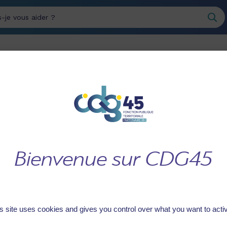
erche
INTÉGRER LE SERVICE
GÉRER LES RESSOURCES
PUBLIC
HUMAINES
ECOLE SUPERIEURE D’ART ET DESIGN D’ORLEANS
E D'ART ET DESIGN 
s site uses cookies and gives you control over what you want to acti