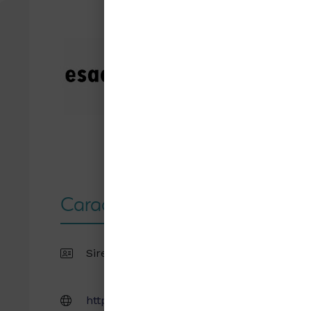
Caractéristiques
Siret : 20002740700010
14,
Orl
http://www.esad-orleans.fr/
Etab