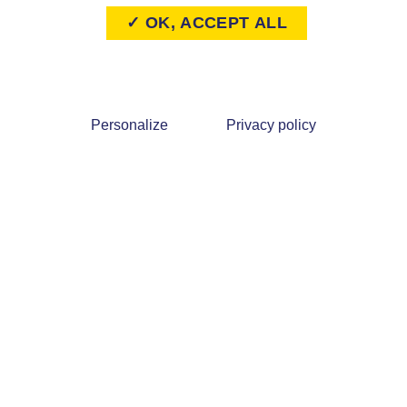
✓ OK, ACCEPT ALL
Personalize
Privacy policy
 rue Dupanloup 45000
02 38 79 24 67
éans
lissement public (EP) et
Affilié au CDG 45