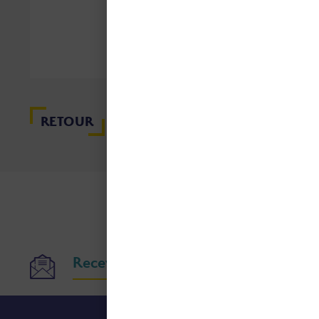
Etab
coop
RETOUR
Recevoir nos publications