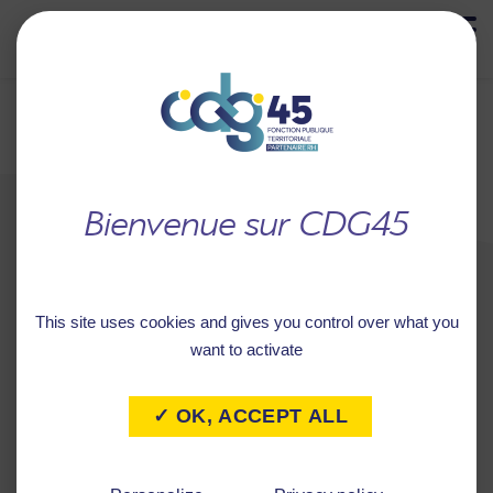
MENU
Retour à
COMMUNE DE THIMORY
l'accueil
This site uses cookies and gives you control over what you
want to activate
✓ OK, ACCEPT ALL
Caractéristiques