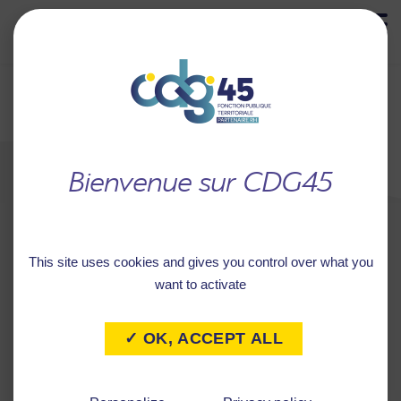
MENU
Retour à
ELECTIONS
l'accueil
PROFESSIONNELLES 2026
This site uses cookies and gives you control over what you
want to activate
✓ OK, ACCEPT ALL