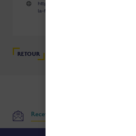
http://www.mairie-saint-lye-
Com
la-foret.fr/
RETOUR
Recevoir nos publications