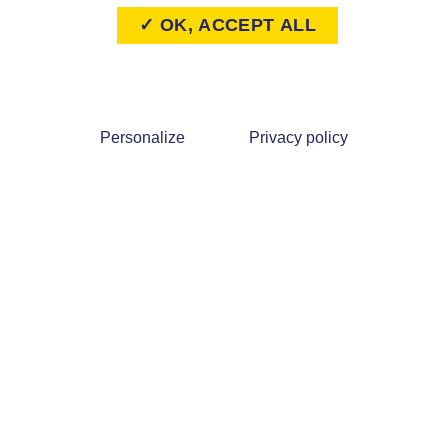
✓ OK, ACCEPT ALL
Personalize
Privacy policy
e d'Orléans 45170 Saint-
02 38 91 84 72
la-Forêt