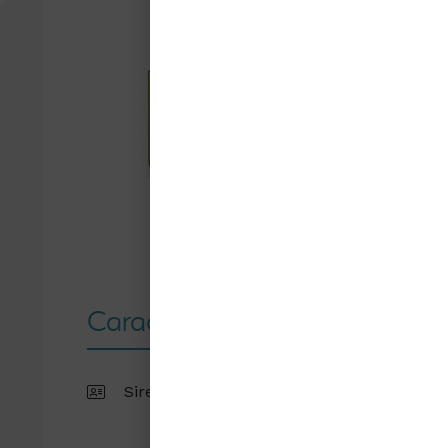
Caractéristiques
Siret : 21450289000012
Rout
Lyé-