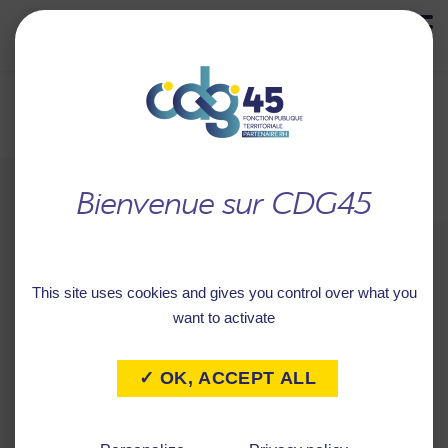
MENU
Retour à
COMMUNE DE SIGLOY
l'accueil
This site uses cookies and gives you control over what you
want to activate
✓ OK, ACCEPT ALL
Caractéristiques