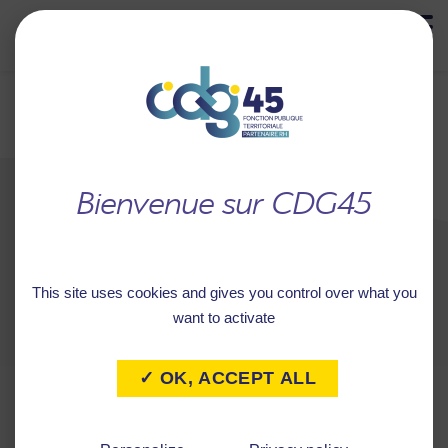
MENU
Retour à
CONFIRMATION DE
l'accueil
DÉSINSCRIPTION À LA
NEWSLETTER
This site uses cookies and gives you control over what you
want to activate
Vous avez bien été désinscrit(e) ne notre
✓ OK, ACCEPT ALL
newsletter